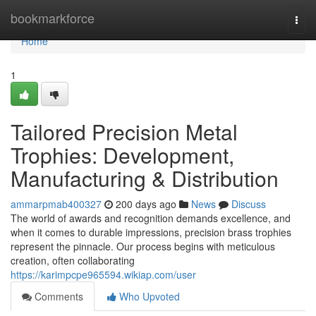
Home
bookmarkforce
Togg
navi
Home
1
Tailored Precision Metal
Trophies: Development,
Manufacturing & Distribution
ammarpmab400327
200 days ago
News
Discuss
The world of awards and recognition demands excellence, and
when it comes to durable impressions, precision brass trophies
represent the pinnacle. Our process begins with meticulous
creation, often collaborating
https://karimpcpe965594.wikiap.com/user
Comments
Who Upvoted