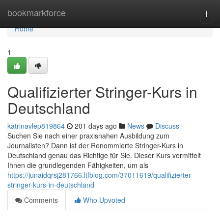
Home
bookmarkforce
Togg
navi
Home
1
Qualifizierter Stringer-Kurs in
Deutschland
katrinavlep819864
201 days ago
News
Discuss
Suchen Sie nach einer praxisnahen Ausbildung zum
Journalisten? Dann ist der Renommierte Stringer-Kurs in
Deutschland genau das Richtige für Sie. Dieser Kurs vermittelt
Ihnen die grundlegenden Fähigkeiten, um als
https://junaidqrsj281766.ltfblog.com/37011619/qualifizierter-
stringer-kurs-in-deutschland
Comments
Who Upvoted