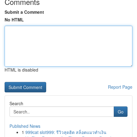
Comments
Submit a Comment
No HTML
HTML is disabled
Report Page
Search
Go
Published News
1
999cat slot999: รีวิวสุดฮิต สล็อตแมวทำเงิน