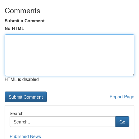
Comments
Submit a Comment
No HTML
HTML is disabled
Report Page
Search
Go
Published News