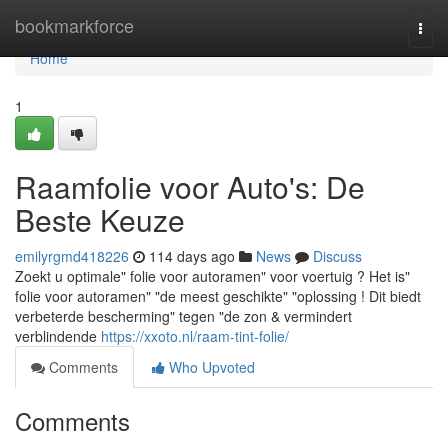
Home
bookmarkforce
Togg
navi
Home
1
Raamfolie voor Auto's: De
Beste Keuze
emilyrgmd418226
114 days ago
News
Discuss
Zoekt u optimale" folie voor autoramen" voor voertuig ? Het is"
folie voor autoramen" "de meest geschikte" "oplossing ! Dit biedt
verbeterde bescherming" tegen "de zon & vermindert
verblindende
https://xxoto.nl/raam-tint-folie/
Comments
Who Upvoted
Comments