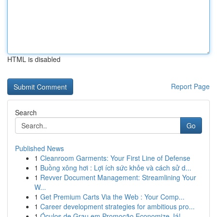
HTML is disabled
Report Page
Search
Go
Published News
1
Cleanroom Garments: Your First Line of Defense
1
Buồng xông hơi : Lợi ích sức khỏe và cách sử d...
1
Revver Document Management: Streamlining Your
W...
1
Get Premium Carts Via the Web : Your Comp...
1
Career development strategies for ambitious pro...
1
Óculos de Grau em Promoção Economize Já!