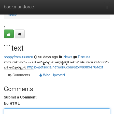
Home
bookmarkforce
Togg
navi
Home
1
```text
poppyfrsm933820
90 days ago
News
Discuss
బాలా రామజయం - ఒక అద్భుతమైన ఆధ్యాత్మిక అనుభూతి బాలా రామజయం
ఒక అద్భుతమైన
https://getsocialnetwork.com/story6989476/text
Comments
Who Upvoted
Comments
Submit a Comment
No HTML