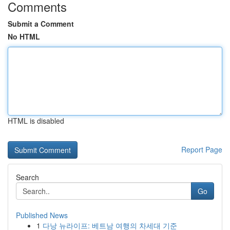
Comments
Submit a Comment
No HTML
HTML is disabled
Report Page
Search
Go
Published News
1
다낭 뉴라이프: 베트남 여행의 차세대 기준