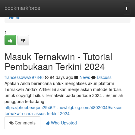
Home
bookmarkforce
Togg
navi
Home
1
Masuk Ternakwin - Tutorial
Pembukaan Terkini 2024
francessoww997340
94 days ago
News
Discuss
Apakah Anda berencana untuk mengakses akun platform
Ternakwin Anda? Artikel ini akan menjelaskan metode terbaru
untuk copyright situs Ternakwin pada periode 2024 . Sejumlah
pengguna terkadang
https://phoebeaqbm294621.newbigblog.com/48020049/akses-
ternakwin-cara-akses-terkini-2024
Comments
Who Upvoted