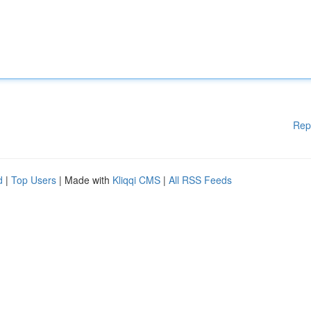
Rep
d
|
Top Users
| Made with
Kliqqi CMS
|
All RSS Feeds