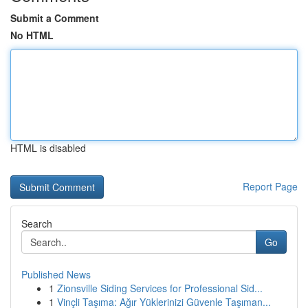
Submit a Comment
No HTML
HTML is disabled
Report Page
Search
Go
Published News
1
Zionsville Siding Services for Professional Sid...
1
Vinçli Taşıma: Ağır Yüklerinizi Güvenle Taşıman...