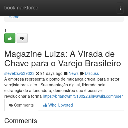
Home
bookmarkforce
Togg
navi
Home
1
Magazine Luiza: A Virada de
Chave para o Varejo Brasileiro
stevelzsv539323
91 days ago
News
Discuss
A empresa representa o ponto de mudança crucial para o setor
varejista brasileiro . Sua adaptação digital, liderada pela
estratégia de a fundadora, demonstrou que é possível
revolucionar a forma
https://briancwmr518022.shivawiki.com/user
Comments
Who Upvoted
Comments