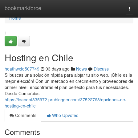
Home
bookmarkforce
Togg
navi
Home
1
Hosting en Chile
heathwxfd507749
93 days ago
News
Discuss
Si buscas una solución rápida para alojar tu sitio web, ¡Chile es la
mejor elección! Con un mercado en crecimiento y proveedores de
primer nivel, encontrarás el plan perfecto para tus necesidades.
Desde Comercios
https://leapqpf335972.prublogger.com/37522768/opciones-de-
hosting-en-chile
Comments
Who Upvoted
Comments