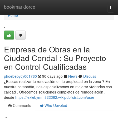
Home
bookmarkforce
Togg
navi
Home
1
Empresa de Obras en la
Ciudad Condal : Su Proyecto
en Control Cualificadas
phoebepycy001760
90 days ago
News
Discuss
¿Buscas realizar tu renovación en tu propiedad en la zona ? En
nuestra compañía, nos especializamos en mejorar viviendas con
calidad . Ofrecemos soluciones completos de remodelación ,
desde
https://lexiebymm822362.wikipublicist.com/user
Comments
Who Upvoted