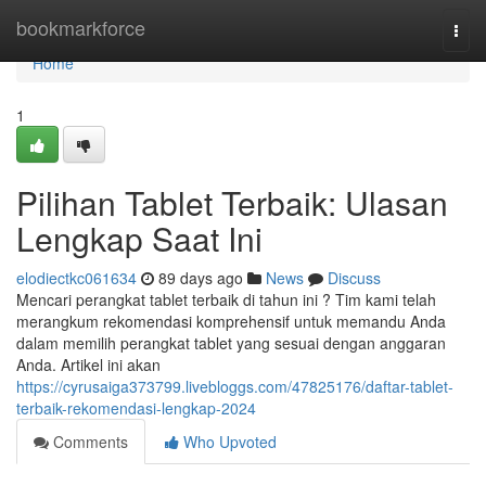
Home
bookmarkforce
Togg
navi
Home
1
Pilihan Tablet Terbaik: Ulasan
Lengkap Saat Ini
elodiectkc061634
89 days ago
News
Discuss
Mencari perangkat tablet terbaik di tahun ini ? Tim kami telah
merangkum rekomendasi komprehensif untuk memandu Anda
dalam memilih perangkat tablet yang sesuai dengan anggaran
Anda. Artikel ini akan
https://cyrusaiga373799.livebloggs.com/47825176/daftar-tablet-
terbaik-rekomendasi-lengkap-2024
Comments
Who Upvoted