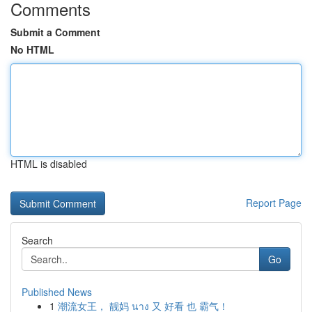
Comments
Submit a Comment
No HTML
HTML is disabled
Report Page
Search
Go
Published News
1
潮流女王， 靓妈 นาง 又 好看 也 霸气！