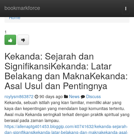
Home
bookmarkforce
Togg
navi
Home
1
Kekanda: Sejarah dan
SignifikansiKekanda: Latar
Belakang dan MaknaKekanda:
Asal Usul dan Pentingnya
roylysm863872
90 days ago
News
Discuss
Kekanda, sebuah istilah yang kian familiar, memiliki akar yang
kaya dan kepentingan yang mendalam bagi komunitas tertentu.
Awal mula Kekanda seringkali terkait dengan praktik spiritual yang
berasal pada zaman lampau.
https://allenaptg401453.bloggip.com/40741632/kekanda-sejarah-
dan-signifikansikekanda-latar-belakang-dan-maknakekanda-asal-