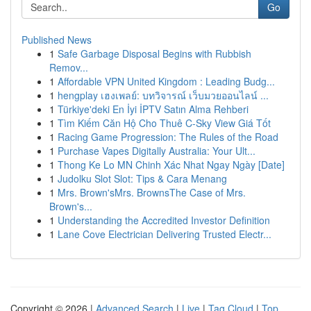
Go
Published News
1
Safe Garbage Disposal Begins with Rubbish
Remov...
1
Affordable VPN United Kingdom : Leading Budg...
1
hengplay เฮงเพลย์: บทวิจารณ์ เว็บมวยออนไลน์ ...
1
Türkiye'deki En İyi İPTV Satın Alma Rehberi
1
Tìm Kiếm Căn Hộ Cho Thuê C-Sky View Giá Tốt
1
Racing Game Progression: The Rules of the Road
1
Purchase Vapes Digitally Australia: Your Ult...
1
Thong Ke Lo MN Chinh Xác Nhat Ngay Ngày [Date]
1
Judolku Slot Slot: Tips & Cara Menang
1
Mrs. Brown'sMrs. BrownsThe Case of Mrs.
Brown's...
1
Understanding the Accredited Investor Definition
1
Lane Cove Electrician Delivering Trusted Electr...
Copyright © 2026 |
Advanced Search
|
Live
|
Tag Cloud
|
Top