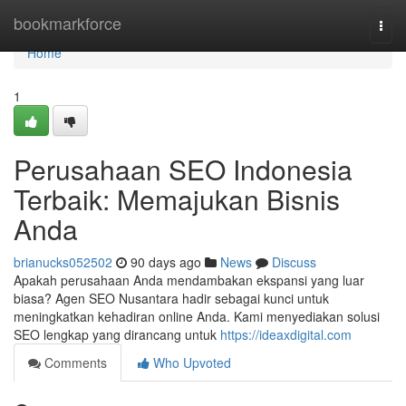
Home
bookmarkforce
Togg
navi
Home
1
Perusahaan SEO Indonesia
Terbaik: Memajukan Bisnis
Anda
brianucks052502
90 days ago
News
Discuss
Apakah perusahaan Anda mendambakan ekspansi yang luar
biasa? Agen SEO Nusantara hadir sebagai kunci untuk
meningkatkan kehadiran online Anda. Kami menyediakan solusi
SEO lengkap yang dirancang untuk
https://ideaxdigital.com
Comments
Who Upvoted