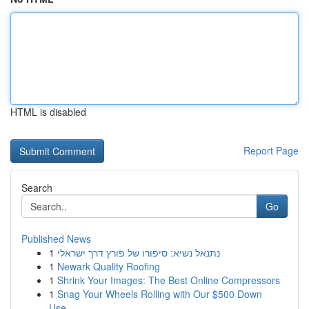
HTML is disabled
Report Page
Search
Go
Published News
1
נתנאל נשיא: סיפורו של פורץ דרך ישראלי
1
Newark Quality Roofing
1
Shrink Your Images: The Best Online Compressors
1
Snag Your Wheels Rolling with Our $500 Down
Use...