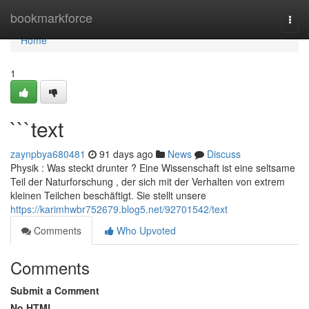
Home
bookmarkforce
Togg
navi
Home
1
```text
zaynpbya680481
91 days ago
News
Discuss
Physik : Was steckt drunter ? Eine Wissenschaft ist eine seltsame
Teil der Naturforschung , der sich mit der Verhalten von extrem
kleinen Teilchen beschäftigt. Sie stellt unsere
https://karimhwbr752679.blog5.net/92701542/text
Comments
Who Upvoted
Comments
Submit a Comment
No HTML