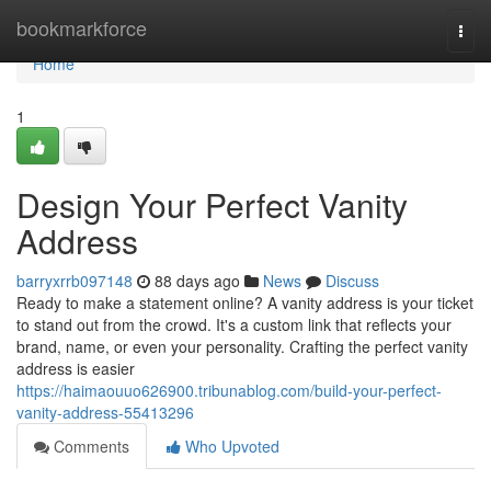
Home
bookmarkforce
Togg
navi
Home
1
Design Your Perfect Vanity
Address
barryxrrb097148
88 days ago
News
Discuss
Ready to make a statement online? A vanity address is your ticket
to stand out from the crowd. It's a custom link that reflects your
brand, name, or even your personality. Crafting the perfect vanity
address is easier
https://haimaouuo626900.tribunablog.com/build-your-perfect-
vanity-address-55413296
Comments
Who Upvoted