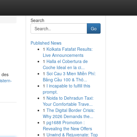
Search
Go
Published News
1
Kolkata Fatafat Results:
Live Announcements
1
Halla el Cobertura de
Coche Ideal en la ci...
1
Soi Cau 3 Mien Miễn Phí:
e des
Bảng Cầu 100 & Thô...
stern-
1
I incapable to fulfill this
prompt.
1
Noida to Dehradun Taxi:
Your Comfortable Trave...
1
The Digital Border Crisis:
Why 2026 Demands the...
1
pg1688 Promotion :
Revealing the New Offers
1
Unwind & Rejuvenate: Top