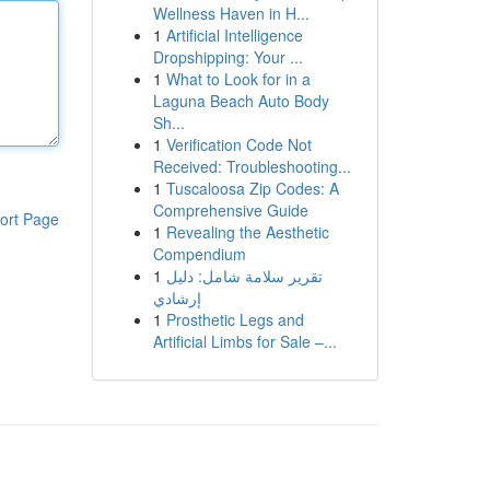
Wellness Haven in H...
1
Artificial Intelligence
Dropshipping: Your ...
1
What to Look for in a
Laguna Beach Auto Body
Sh...
1
Verification Code Not
Received: Troubleshooting...
1
Tuscaloosa Zip Codes: A
Comprehensive Guide
ort Page
1
Revealing the Aesthetic
Compendium
1
تقرير سلامة شامل: دليل
إرشادي
1
Prosthetic Legs and
Artificial Limbs for Sale –...