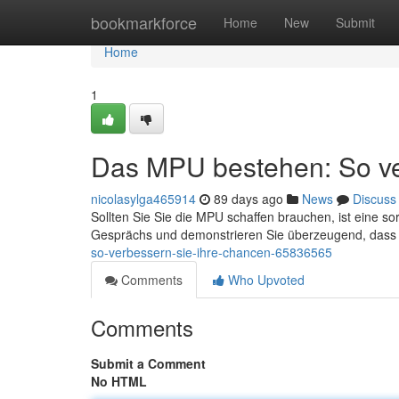
Home
bookmarkforce
Home
New
Submit
Home
1
Das MPU bestehen: So ve
nicolasylga465914
89 days ago
News
Discuss
Sollten Sie Sie die MPU schaffen brauchen, ist eine sor
Gesprächs und demonstrieren Sie überzeugend, dass 
so-verbessern-sie-ihre-chancen-65836565
Comments
Who Upvoted
Comments
Submit a Comment
No HTML