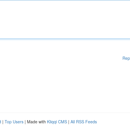
Rep
d
|
Top Users
| Made with
Kliqqi CMS
|
All RSS Feeds