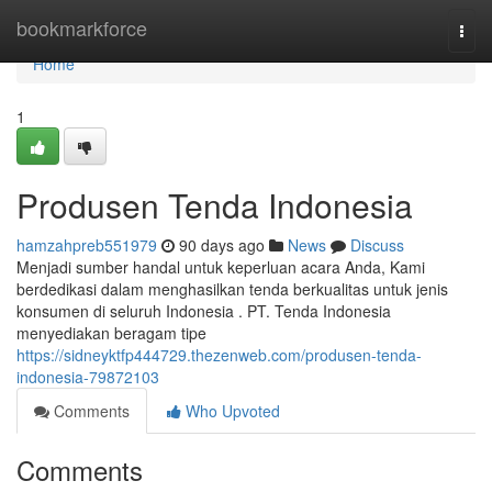
Home
bookmarkforce
Togg
navi
Home
1
Produsen Tenda Indonesia
hamzahpreb551979
90 days ago
News
Discuss
Menjadi sumber handal untuk keperluan acara Anda, Kami
berdedikasi dalam menghasilkan tenda berkualitas untuk jenis
konsumen di seluruh Indonesia . PT. Tenda Indonesia
menyediakan beragam tipe
https://sidneyktfp444729.thezenweb.com/produsen-tenda-
indonesia-79872103
Comments
Who Upvoted
Comments