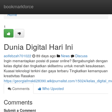
Home
bookmarkforce
Home
1
Dunia Digital Hari Ini
aoifebzah701022
89 days ago
News
Discuss
Ingin memantapkan posisi di pasar online? Bergabunglah dengan
kelas digital dan tingkatkan skillsetmu untuk meraih kesuksesan.
Kuasai teknologi terkini dan gaya terbaru Tingkatkan kemampuan
kreativitas Rasakan
https://georgiafmsk628390.wikijournalist.com/15024/kelas_digital_
Comments
Who Upvoted
Comments
Submit a Comment