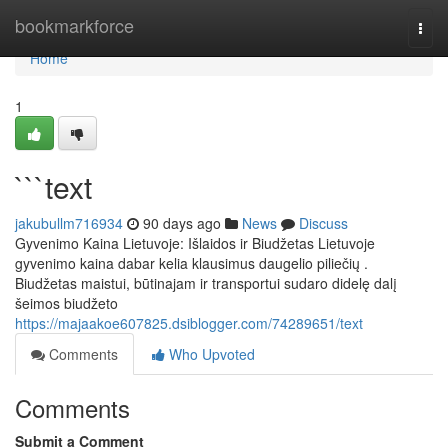
Home
bookmarkforce
Togg
navi
Home
1
```text
jakubullm716934
90 days ago
News
Discuss
Gyvenimo Kaina Lietuvoje: Išlaidos ir Biudžetas Lietuvoje
gyvenimo kaina dabar kelia klausimus daugelio piliečių .
Biudžetas maistui, būtinajam ir transportui sudaro didelę dalį
šeimos biudžeto
https://majaakoe607825.dsiblogger.com/74289651/text
Comments
Who Upvoted
Comments
Submit a Comment