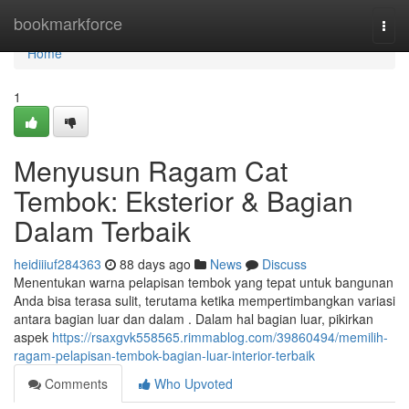
Home
bookmarkforce
Togg
navi
Home
1
Menyusun Ragam Cat
Tembok: Eksterior & Bagian
Dalam Terbaik
heidiiiuf284363
88 days ago
News
Discuss
Menentukan warna pelapisan tembok yang tepat untuk bangunan
Anda bisa terasa sulit, terutama ketika mempertimbangkan variasi
antara bagian luar dan dalam . Dalam hal bagian luar, pikirkan
aspek
https://rsaxgvk558565.rimmablog.com/39860494/memilih-
ragam-pelapisan-tembok-bagian-luar-interior-terbaik
Comments
Who Upvoted