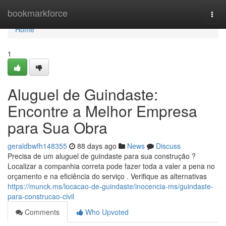
Home
bookmarkforce
Togg
navi
Home
1
Aluguel de Guindaste:
Encontre a Melhor Empresa
para Sua Obra
geraldbwfh148355
88 days ago
News
Discuss
Precisa de um aluguel de guindaste para sua construção ?
Localizar a companhia correta pode fazer toda a valer a pena no
orçamento e na eficiência do serviço . Verifique as alternativas
https://munck.ms/locacao-de-guindaste/inocencia-ms/guindaste-
para-construcao-civil
Comments
Who Upvoted