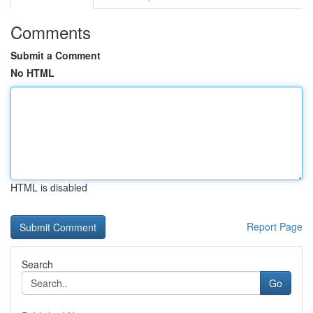
Comments
Submit a Comment
No HTML
HTML is disabled
Report Page
Search
Go