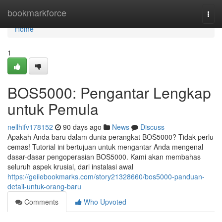
Home
bookmarkforce
Togg
navi
Home
1
BOS5000: Pengantar Lengkap
untuk Pemula
nellhifv178152
90 days ago
News
Discuss
Apakah Anda baru dalam dunia perangkat BOS5000? Tidak perlu
cemas! Tutorial ini bertujuan untuk mengantar Anda mengenal
dasar-dasar pengoperasian BOS5000. Kami akan membahas
seluruh aspek krusial, dari instalasi awal
https://geilebookmarks.com/story21328660/bos5000-panduan-
detail-untuk-orang-baru
Comments
Who Upvoted