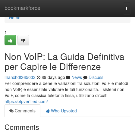
Home
bookmarkforce
Togg
navi
Home
1
Non VoIP: La Guida Definitiva
per Capire le Differenze
lilianxhdf265032
89 days ago
News
Discuss
Per comprendere a bene le variazioni tra soluzioni VoIP e metodi
non-VoIP, è essenziale valutare le tali funzionalità. I sistemi non-
VoIP, come la classica telefonia fissa, utilizzano circuiti
https://otpverified.com/
Comments
Who Upvoted
Comments