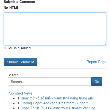
Submit a Comment
No HTML
HTML is disabled
Report Page
Search
Go
Published News
1
Quay thử xổ số miền Nam: Khả năng trúng giải...
1
Finding Hope: Addiction Treatment Support i...
1
Bingo Thrills Plus GCash: Your Ultimate Winning...