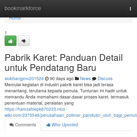
Home
bookmarkforce
Tog
nav
Home
1
Pabrik Karet: Panduan Detail
untuk Pendatang Baru
siobhanjgmv201524
90 days ago
News
Discuss
Memulai kegiatan di industri pabrik karet bisa jadi terasa
menantang, terutama kepada pemula. Tuntunan ini hadir untuk
memandu Anda memahami dasar-dasar proses karet, termasuk
penentuan material, peralatan yang
https://hamzahiepk870233.nico-
wiki.com/2375548/perusahaan_polimer_panduan_utuh_bagi_pemul
Comments
Who Upvoted