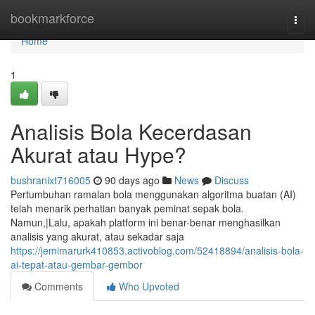
Home
bookmarkforce
Togg
navi
Home
1
Analisis Bola Kecerdasan
Akurat atau Hype?
bushranixt716005
90 days ago
News
Discuss
Pertumbuhan ramalan bola menggunakan algoritma buatan (AI)
telah menarik perhatian banyak peminat sepak bola.
Namun,|Lalu, apakah platform ini benar-benar menghasilkan
analisis yang akurat, atau sekadar saja
https://jemimarurk410853.activoblog.com/52418894/analisis-bola-
ai-tepat-atau-gembar-gembor
Comments
Who Upvoted