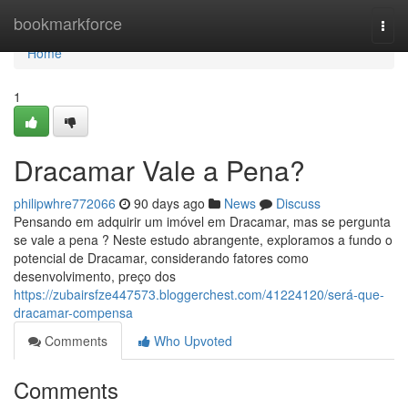
Home
bookmarkforce
Togg
navi
Home
1
Dracamar Vale a Pena?
philipwhre772066
90 days ago
News
Discuss
Pensando em adquirir um imóvel em Dracamar, mas se pergunta
se vale a pena ? Neste estudo abrangente, exploramos a fundo o
potencial de Dracamar, considerando fatores como
desenvolvimento, preço dos
https://zubairsfze447573.bloggerchest.com/41224120/será-que-
dracamar-compensa
Comments
Who Upvoted
Comments