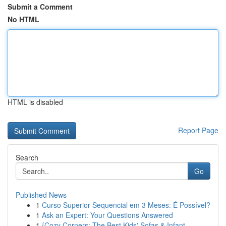
Submit a Comment
No HTML
HTML is disabled
Report Page
Search
Go
Published News
1
Curso Superior Sequencial em 3 Meses: É Possível?
1
Ask an Expert: Your Questions Answered
1
{Cozy Corners: The Best Kids' Sofas & Infant ...