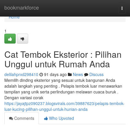
Home
bookmarkforce
Togg
navi
Home
1
Cat Tembok Eksterior : Pilihan
Unggul untuk Rumah Anda
delilahprxd298410
91 days ago
News
Discuss
Memilih dinding eksterior yang sesuai untuk bangunan Anda
adalah langkah yang penting . Pelapis tembok luar menawarkan
tampilan yang unik serta perlindungan melawan cuaca buruk .
Dengan variasi corak
https://jayajtpz090237.blogsvirals.com/39887623/pelapis-tembok-
luar-kucing-pilihan-unggul-untuk-hunian-anda
Comments
Who Upvoted