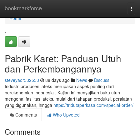
Home
bookmarkforce
Togg
navi
Home
1
Pabrik Karet: Panduan Utuh
dan Perkembangannya
steveyaor532553
88 days ago
News
Discuss
Industri produsen lateks merupakan aspek penting dari
perekonomian Indonesia . Kajian ini menyajikan buku utuh
mengenai fasilitas lateks, mulai dari tahapan produksi, peralatan
yang digunakan, hingga
https://tridutaperkasa.com/special-order/
Comments
Who Upvoted
Comments