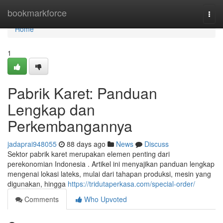
Home
bookmarkforce
Togg
navi
Home
1
Pabrik Karet: Panduan
Lengkap dan
Perkembangannya
jadaprai948055
88 days ago
News
Discuss
Sektor pabrik karet merupakan elemen penting dari
perekonomian Indonesia . Artikel ini menyajikan panduan lengkap
mengenai lokasi lateks, mulai dari tahapan produksi, mesin yang
digunakan, hingga
https://tridutaperkasa.com/special-order/
Comments
Who Upvoted