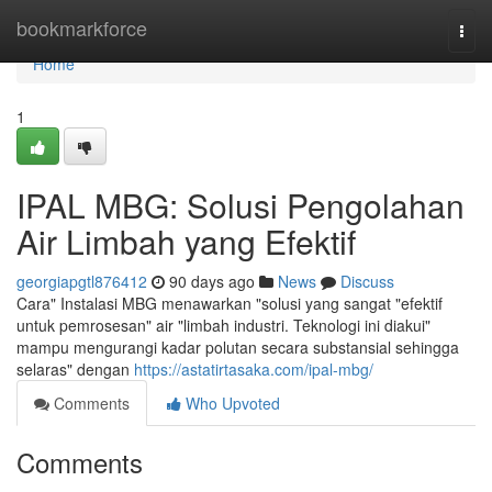
Home
bookmarkforce
Togg
navi
Home
1
IPAL MBG: Solusi Pengolahan
Air Limbah yang Efektif
georgiapgtl876412
90 days ago
News
Discuss
Cara" Instalasi MBG menawarkan "solusi yang sangat "efektif
untuk pemrosesan" air "limbah industri. Teknologi ini diakui"
mampu mengurangi kadar polutan secara substansial sehingga
selaras" dengan
https://astatirtasaka.com/ipal-mbg/
Comments
Who Upvoted
Comments