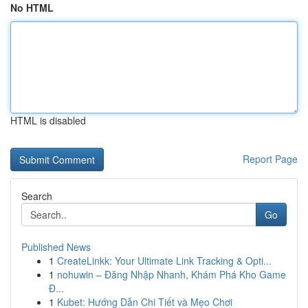
No HTML
HTML is disabled
Report Page
Search
Go
Published News
1
CreateLinkk: Your Ultimate Link Tracking & Opti...
1
nohuwin – Đăng Nhập Nhanh, Khám Phá Kho Game
Đ...
1
Kubet: Hướng Dẫn Chi Tiết và Mẹo Chơi