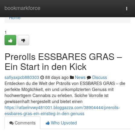
Home
bookmarkforce
Togg
navi
Home
1
Prerolls ESSBARES GRAS –
Ein Start in den Kick
safiyaxpcb880303
88 days ago
News
Discuss
Entdecken du die Welt der Prärolls von ESSBARES GRAS – die
perfekte Möglichkeit, ein und unkomplizierten Genuss mit
hochwertigem Cannabis zu erleben. Solche Vorrolle ist
gewissenhaft hergestellt und bietet einen
https://rafaelnvwy481001.bloggazza.com/38904444/prerolls-
essbares-gras-ein-einstieg-in-den-genuss
Comments
Who Upvoted