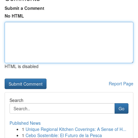
Submit a Comment
No HTML
HTML is disabled
Report Page
Search
Go
Published News
1
Unique Regional Kitchen Coverings: A Sense of H...
1
Cebo Sostenible: El Futuro de la Pesca