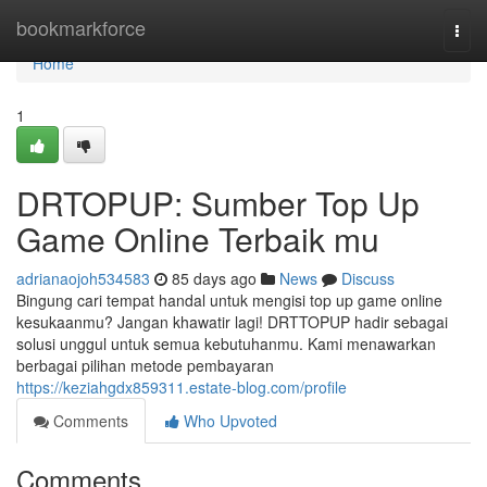
Home
bookmarkforce
Togg
navi
Home
1
DRTOPUP: Sumber Top Up
Game Online Terbaik mu
adrianaojoh534583
85 days ago
News
Discuss
Bingung cari tempat handal untuk mengisi top up game online
kesukaanmu? Jangan khawatir lagi! DRTTOPUP hadir sebagai
solusi unggul untuk semua kebutuhanmu. Kami menawarkan
berbagai pilihan metode pembayaran
https://keziahgdx859311.estate-blog.com/profile
Comments
Who Upvoted
Comments