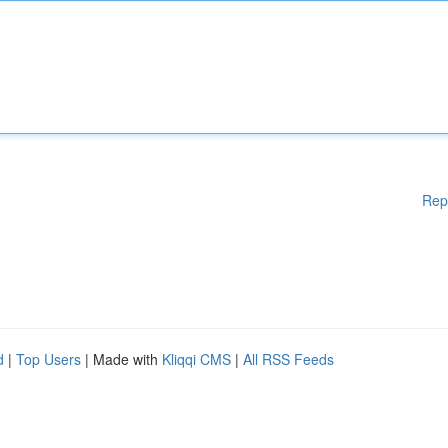
Rep
d
|
Top Users
| Made with
Kliqqi CMS
|
All RSS Feeds