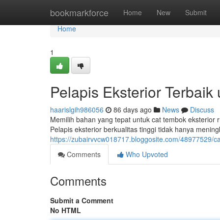
Home
bookmarkforce
Home
New
Submit
Home
1
Pelapis Eksterior Terba
haarislgih986056
86 days ago
News
Discuss
Memilih bahan yang tepat untuk cat tembok eksterior
Pelapis eksterior berkualitas tinggi tidak hanya meni
https://zubairvvcw018717.bloggosite.com/48977529/ca
Comments
Who Upvoted
Comments
Submit a Comment
No HTML