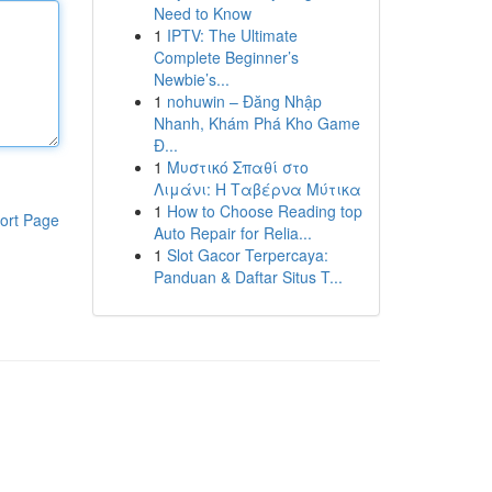
Need to Know
1
IPTV: The Ultimate
Complete Beginner’s
Newbie’s...
1
nohuwin – Đăng Nhập
Nhanh, Khám Phá Kho Game
Đ...
1
Μυστικό Σπαθί στο
Λιμάνι: Η Ταβέρνα Μύτικα
1
How to Choose Reading top
ort Page
Auto Repair for Relia...
1
Slot Gacor Terpercaya:
Panduan & Daftar Situs T...