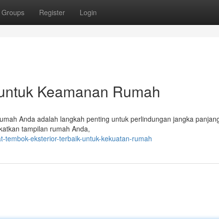
Groups
Register
Login
ik untuk Keamanan Rumah
 rumah Anda adalah langkah penting untuk perlindungan jangka panjan
ngkatkan tampilan rumah Anda,
t-tembok-eksterior-terbaik-untuk-kekuatan-rumah