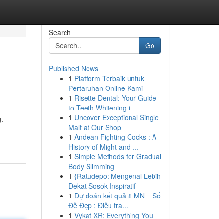
Search
Go
Published News
1
Platform Terbaik untuk
Pertaruhan Online Kami
1
Risette Dental: Your Guide
to Teeth Whitening i...
1
Uncover Exceptional Single
g.
Malt at Our Shop
1
Andean Fighting Cocks : A
History of Might and ...
1
Simple Methods for Gradual
Body Slimming
1
{Ratudepo: Mengenal Lebih
Dekat Sosok Inspiratif
1
Dự đoán kết quả 8 MN – Số
Đề Đẹp : Điều tra...
1
Vykat XR: Everything You