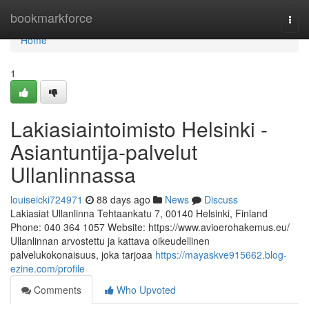
Home
bookmarkforce
Togg
navi
Home
1
Lakiasiaintoimisto Helsinki -
Asiantuntija-palvelut
Ullanlinnassa
louiseicki724971
88 days ago
News
Discuss
Lakiasiat Ullanlinna Tehtaankatu 7, 00140 Helsinki, Finland
Phone: 040 364 1057 Website: https://www.avioerohakemus.eu/
Ullanlinnan arvostettu ja kattava oikeudellinen
palvelukokonaisuus, joka tarjoaa
https://mayaskve915662.blog-
ezine.com/profile
Comments
Who Upvoted