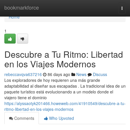
Home
bookmarkforce
Togg
navi
Home
1
Descubre a Tu Ritmo: Libertad
en los Viajes Modernos
rebeccavqva637216
86 days ago
News
Discuss
Los exploradores de hoy requieren una más grande
adaptabilidad al diseñar sus escapadas . La tradicional idea de un
paquete turístico está evolucionando a un modelo donde el
viajero tiene el dominio
https://alyssaotyk201466.howeweb.com/41910549/descubre-a-tu-
ritmo-libertad-en-los-viajes-modernos
Comments
Who Upvoted