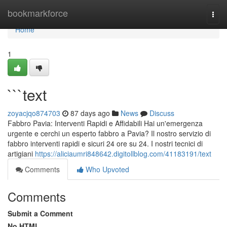
Home
bookmarkforce
Togg
navi
Home
1
```text
zoyacjqo874703
87 days ago
News
Discuss
Fabbro Pavia: Interventi Rapidi e Affidabili Hai un'emergenza
urgente e cerchi un esperto fabbro a Pavia? Il nostro servizio di
fabbro interventi rapidi e sicuri 24 ore su 24. I nostri tecnici di
artigiani
https://aliciaumri848642.digitollblog.com/41183191/text
Comments
Who Upvoted
Comments
Submit a Comment
No HTML