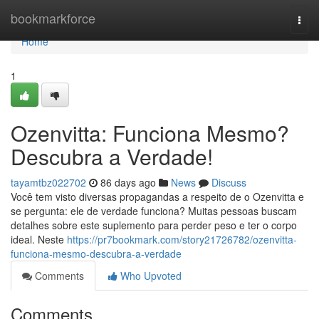
Home
bookmarkforce
Togg
navi
Home
1
Ozenvitta: Funciona Mesmo?
Descubra a Verdade!
tayamtbz022702
86 days ago
News
Discuss
Você tem visto diversas propagandas a respeito de o Ozenvitta e
se pergunta: ele de verdade funciona? Muitas pessoas buscam
detalhes sobre este suplemento para perder peso e ter o corpo
ideal. Neste
https://pr7bookmark.com/story21726782/ozenvitta-
funciona-mesmo-descubra-a-verdade
Comments
Who Upvoted
Comments