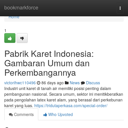
Home
bookmarkforce
Togg
navi
Home
1
Pabrik Karet Indonesia:
Gambaran Umum dan
Perkembangannya
victorihwc110496
86 days ago
News
Discuss
Industri unit karet di tanah air memiliki posisi penting dalam
pembangunan nasional. Secara umum, sektor ini menitikberatkan
pada pengolahan latex karet alam, yang berasal dari perkebunan
karet yang luas.
https://tridutaperkasa.com/special-order/
Comments
Who Upvoted