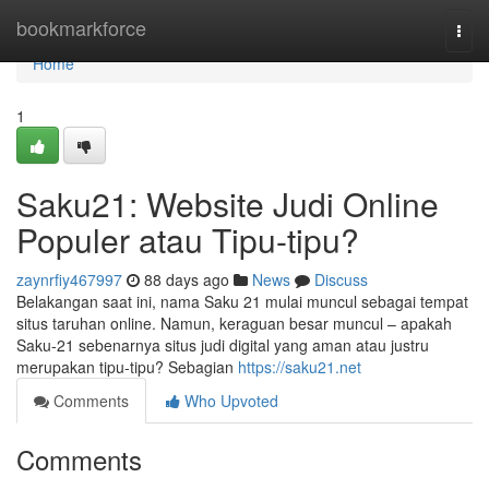
Home
bookmarkforce
Togg
navi
Home
1
Saku21: Website Judi Online
Populer atau Tipu-tipu?
zaynrfiy467997
88 days ago
News
Discuss
Belakangan saat ini, nama Saku 21 mulai muncul sebagai tempat
situs taruhan online. Namun, keraguan besar muncul – apakah
Saku-21 sebenarnya situs judi digital yang aman atau justru
merupakan tipu-tipu? Sebagian
https://saku21.net
Comments
Who Upvoted
Comments