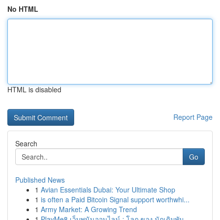
No HTML
HTML is disabled
Report Page
Search
Go
Published News
1
Avian Essentials Dubai: Your Ultimate Shop
1
is often a Paid Bitcoin Signal support worthwhi...
1
Army Market: A Growing Trend
1
PlayMe8 เว็บพนันออนไลน์ : โลก ของ นักเดิมพัน