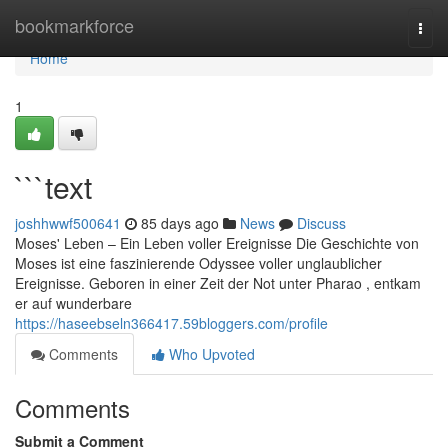
Home
bookmarkforce
Togg
navi
Home
1
```text
joshhwwf500641
85 days ago
News
Discuss
Moses' Leben – Ein Leben voller Ereignisse Die Geschichte von
Moses ist eine faszinierende Odyssee voller unglaublicher
Ereignisse. Geboren in einer Zeit der Not unter Pharao , entkam
er auf wunderbare
https://haseebseln366417.59bloggers.com/profile
Comments
Who Upvoted
Comments
Submit a Comment