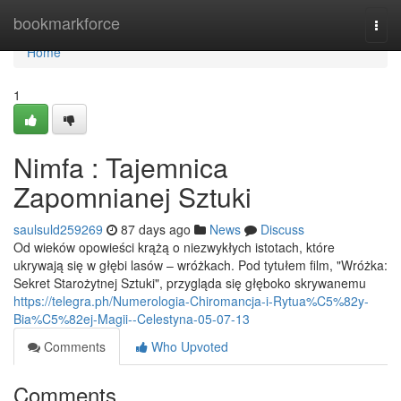
Home
bookmarkforce
Togg
navi
Home
1
Nimfa : Tajemnica
Zapomnianej Sztuki
saulsuld259269
87 days ago
News
Discuss
Od wieków opowieści krążą o niezwykłych istotach, które
ukrywają się w głębi lasów – wróżkach. Pod tytułem film, "Wróżka:
Sekret Starożytnej Sztuki", przygląda się głęboko skrywanemu
https://telegra.ph/Numerologia-Chiromancja-i-Rytua%C5%82y-
Bia%C5%82ej-Magii--Celestyna-05-07-13
Comments
Who Upvoted
Comments