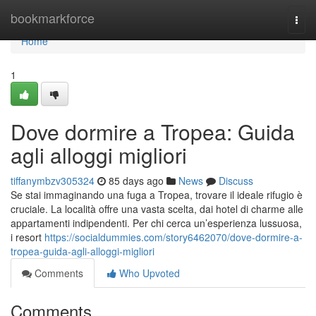
Home
bookmarkforce
Togg
navi
Home
1
Dove dormire a Tropea: Guida
agli alloggi migliori
tiffanymbzv305324
85 days ago
News
Discuss
Se stai immaginando una fuga a Tropea, trovare il ideale rifugio è
cruciale. La località offre una vasta scelta, dai hotel di charme alle
appartamenti indipendenti. Per chi cerca un’esperienza lussuosa,
i resort
https://socialdummies.com/story6462070/dove-dormire-a-
tropea-guida-agli-alloggi-migliori
Comments
Who Upvoted
Comments