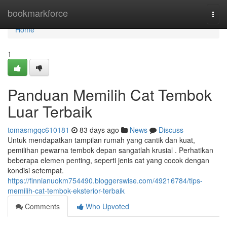
Home
bookmarkforce
Togg
navi
Home
1
Panduan Memilih Cat Tembok
Luar Terbaik
tomasmgqc610181
83 days ago
News
Discuss
Untuk mendapatkan tampilan rumah yang cantik dan kuat,
pemilihan pewarna tembok depan sangatlah krusial . Perhatikan
beberapa elemen penting, seperti jenis cat yang cocok dengan
kondisi setempat.
https://finnianuokm754490.bloggerswise.com/49216784/tips-
memilih-cat-tembok-eksterior-terbaik
Comments
Who Upvoted