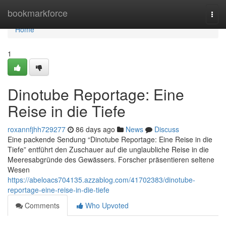
Home
bookmarkforce
Togg
navi
Home
1
Dinotube Reportage: Eine
Reise in die Tiefe
roxannfjhh729277
86 days ago
News
Discuss
Eine packende Sendung “Dinotube Reportage: Eine Reise in die
Tiefe” entführt den Zuschauer auf die unglaubliche Reise in die
Meeresabgründe des Gewässers. Forscher präsentieren seltene
Wesen
https://abeloacs704135.azzablog.com/41702383/dinotube-
reportage-eine-reise-in-die-tiefe
Comments
Who Upvoted