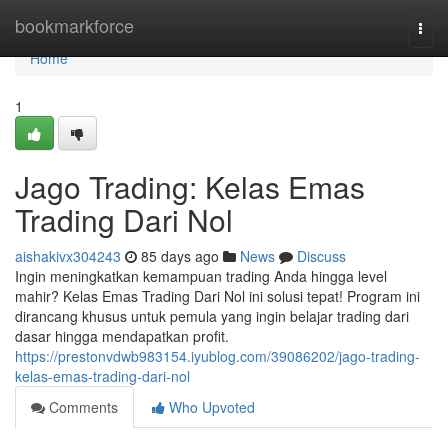
Home
bookmarkforce
Togg
navi
Home
1
Jago Trading: Kelas Emas
Trading Dari Nol
aishakivx304243
85 days ago
News
Discuss
Ingin meningkatkan kemampuan trading Anda hingga level
mahir? Kelas Emas Trading Dari Nol ini solusi tepat! Program ini
dirancang khusus untuk pemula yang ingin belajar trading dari
dasar hingga mendapatkan profit.
https://prestonvdwb983154.iyublog.com/39086202/jago-trading-
kelas-emas-trading-dari-nol
Comments
Who Upvoted